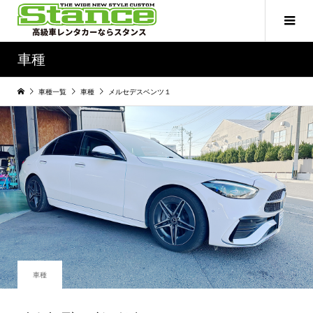
車種
車種一覧
車種
メルセデスベンツ１
車種